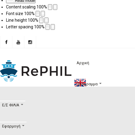
Read mode
Content scaling
100
%
Font size
100
%
Line height
100
%
Letter spacing
100
%
Αρχική
Πρόγραμμα
Ε/Σ ΦΙΛΙΑ
Εφαρμογή