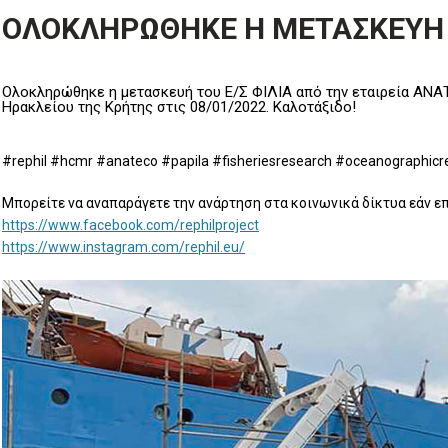
ΟΛΟΚΛΗΡΩΘΗΚΕ Η ΜΕΤΑΣΚΕΥΗ Τ
Ολοκληρώθηκε η μετασκευή του Ε/Σ ΦΙΛΙΑ από την εταιρεία ΑΝΑΤ
Ηρακλείου της Κρήτης στις 08/01/2022. Καλοτάξιδο!
#rephil #hcmr #anateco #papila #fisheriesresearch #oceanographicr
Μπορείτε να αναπαράγετε την ανάρτηση στα κοινωνικά δίκτυα εάν 
https://www.facebook.com/rephilproject
https://www.instagram.com/rephil.eu/