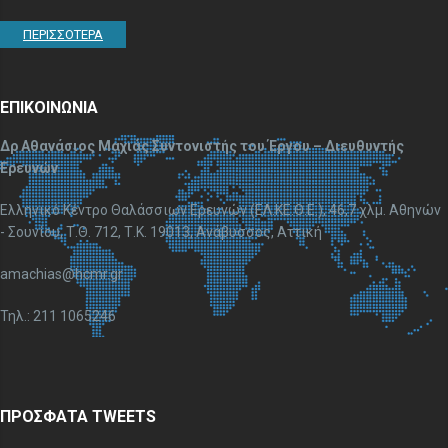
ΠΕΡΙΣΣΟΤΕΡΑ
ΕΠΙΚΟΙΝΩΝΙΑ
Δρ Αθανάσιος Μαχιάς Συντονιστής του Έργου – Διευθυντής
Ερευνών
Ελληνικό Κέντρο Θαλάσσιων Ερευνών (ΕΛ.ΚΕ.Θ.Ε.), 46,7 χλμ. Αθηνών
- Σουνίου, Τ.Θ. 712, Τ.Κ. 19013, Ανάβυσσος, Αττική
amachias@hcmr.gr
Τηλ.: 211 1065246
ΠΡΟΣΦΑΤΑ TWEETS