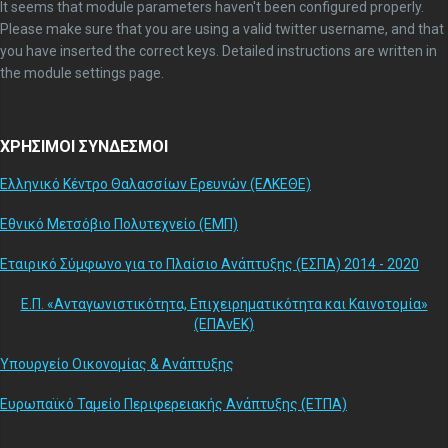
It seems that module parameters haven't been configured properly.
Please make sure that you are using a valid twitter username, and that
you have inserted the correct keys. Detailed instructions are written in
the module settings page.
ΧΡΗΣΙΜΟΙ ΣΥΝΔΕΣΜΟΙ
Ελληνικό Κέντρο Θαλασσίων Ερευνών (ΕΛΚΕΘΕ)
Εθνικό Μετσόβιο Πολυτεχνείο (ΕΜΠ)
Εταιρικό Σύμφωνο για το Πλαίσιο Ανάπτυξης (ΕΣΠΑ) 2014 - 2020
Ε.Π. «Ανταγωνιστικότητα, Επιχειρηματικότητα και Καινοτομία»
(ΕΠΑνΕΚ)
Υπουργείο Οικονομίας & Ανάπτυξης
Ευρωπαϊκό Ταμείο Περιφερειακής Ανάπτυξης (ΕΤΠΑ)