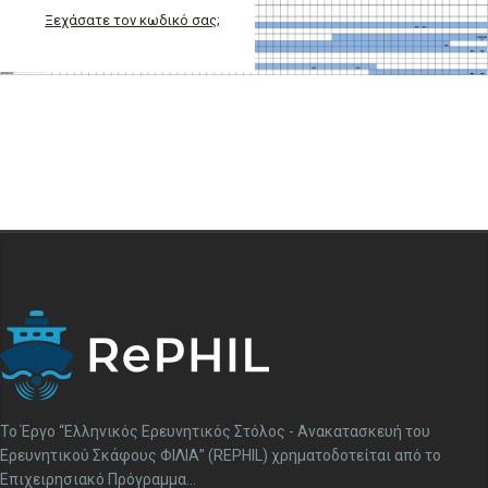
Ξεχάσατε τον κωδικό σας;
To Έργο “Ελληνικός Ερευνητικός Στόλος - Ανακατασκευή του
Ερευνητικού Σκάφους ΦΙΛΙΑ” (REPHIL) χρηματοδοτείται από το
Επιχειρησιακό Πρόγραμμα...