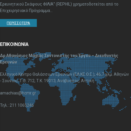
Ερευνητικού Σκάφους ΦΙΛΙΑ” (REPHIL) χρηματοδοτείται από το
Επιχειρησιακό Πρόγραμμα...
ΠΕΡΙΣΣΟΤΕΡΑ
ΕΠΙΚΟΙΝΩΝΙΑ
Δρ Αθανάσιος Μαχιάς Συντονιστής του Έργου – Διευθυντής
Ερευνών
Ελληνικό Κέντρο Θαλάσσιων Ερευνών (ΕΛ.ΚΕ.Θ.Ε.), 46,7 χλμ. Αθηνών
- Σουνίου, Τ.Θ. 712, Τ.Κ. 19013, Ανάβυσσος, Αττική
amachias@hcmr.gr
Τηλ.: 211 1065246